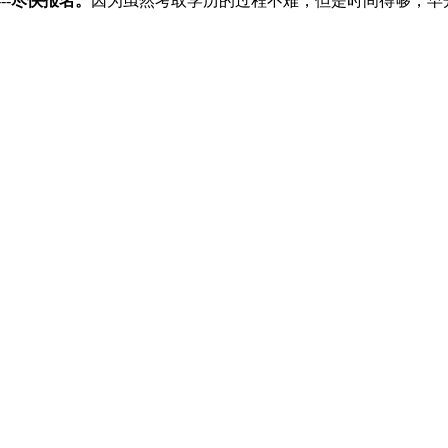
-
尽快报名。
因为虽然考取学历的过程不难，但是时间得够，早