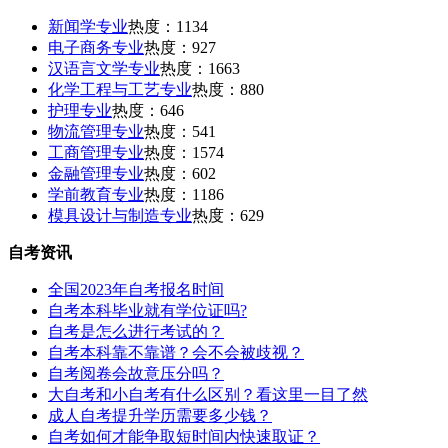
新闻学专业
热度：1134
电子商务专业
热度：927
汉语言文学专业
热度：1663
化学工程与工艺专业
热度：880
护理专业
热度：646
物流管理专业
热度：541
工商管理专业
热度：1574
金融管理专业
热度：602
学前教育专业
热度：1186
模具设计与制造专业
热度：629
自考资讯
全国2023年自考报名时间
自考本科毕业就有学位证吗?
自考是怎么进行考试的？
自考本科靠不靠谱？会不会被歧视？
自考阅卷会故意压分吗？
大自考和小自考有什么区别？看这里一目了然
成人自考提升学历需要多少钱？
自考如何才能争取短时间内快速取证？