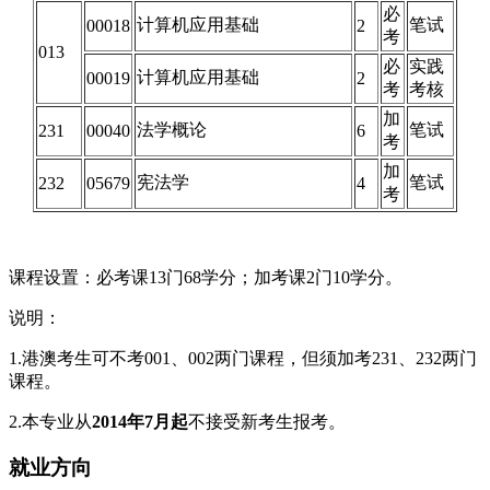
必
计算机应用基础
笔试
00018
2
考
013
必
实践
计算机应用基础
00019
2
考
考核
加
法学概论
笔试
231
00040
6
考
加
宪法学
笔试
232
05679
4
考
课程设置：必考课13门68学分；加考课2门10学分。
说明：
1.港澳考生可不考001、002两门课程，但须加考231、232两门
课程。
2.本专业从
2014年7月起
不接受新考生报考。
就业方向