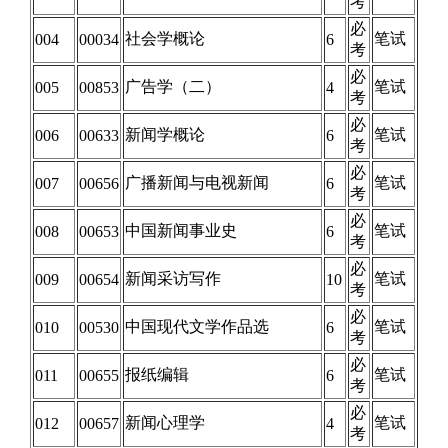
考
必
社会学概论
笔试
004
00034
6
考
必
广告学（二）
笔试
005
00853
4
考
必
新闻学概论
笔试
006
00633
6
考
必
广播新闻与电视新闻
笔试
007
00656
6
考
必
中国新闻事业史
笔试
008
00653
6
考
必
新闻采访写作
笔试
009
00654
10
考
必
中国现代文学作品选
笔试
010
00530
6
考
必
报纸编辑
笔试
011
00655
6
考
必
新闻心理学
笔试
012
00657
4
考