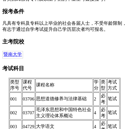
报考条件
凡具有专科及专科以上毕业的社会各届人士，不受年龄限制，
有志于通过自学考试提升自己学历层次者均可报名。
主考院校
暨南大学
考试科目
类型
课程
学
类
考试
课程名称
序号
代号
分
型
方式
必
思想道德修养与法律基础
笔试
001
03706
2
考
毛泽东思想和中国特色社会
必
笔试
002
03707
4
主义理论体系概论
考
必
大学语文
笔试
003
04729
4