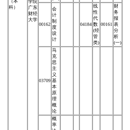
（本
学院
线
财
科）
广东
会
性
务
财经
计
代
报
大学
制
00162
04184
数
00161
表
度
(经
分
设
管
析
计
类)
(一)
马
克
思
主
义
03709
基
本
原
理
概
论
概
率