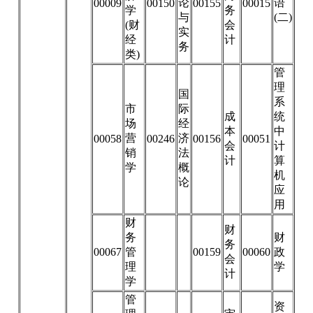
论
语
00009
00150
00155
00015
学
务
与
(二)
(财
会
实
经
计
务
类)
管
理
国
系
市
际
成
统
场
经
本
中
营
济
00058
00246
00156
00051
会
计
销
法
计
算
学
概
机
论
应
用
财
财
务
财
务
00067
管
00159
00060
政
会
理
学
计
学
管
资