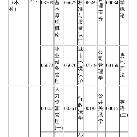
（本
03709
基
05675
标
06569
00034
学
理
科）
本
准
概
实
原
与
论
务
理
质
概
量
论
认
证
物
城
公
业
市
房
司
设
环
地
管
05672
05676
07519
00169
备
境
产
理
管
保
法
学
理
护
人
力
公
行
资
共
英
政
00147
源
00261
00182
关
00015
语
法
管
系
(二)
学
理
学
(一)
劳