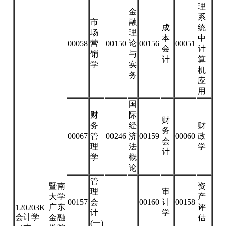
理
金
系
市
融
成
统
场
理
本
中
营
论
00058
00150
00156
00051
会
计
销
与
计
算
学
实
机
务
应
用
国
财
际
财
务
经
财
务
00067
管
00246
济
00159
00060
政
会
理
法
学
计
学
概
论
管
暨南
资
理
审
大学
产
00157
会
00160
计
00158
广东
评
120203K
计
学
会计学
金融
估
(一)