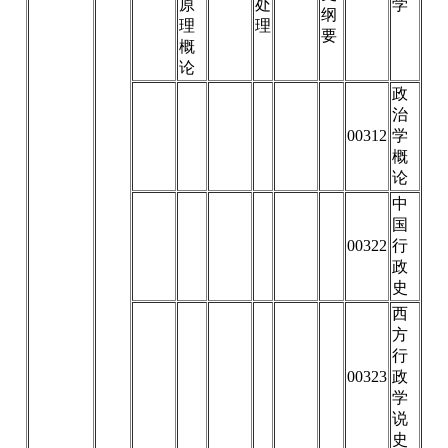
原
处
学
纲
理
理
要
概
论
政
治
00312
学
概
论
中
国
00322
行
政
史
西
方
行
00323
政
学
说
史