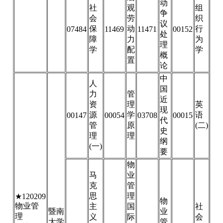
动
社
观
组
争
会
劳
织
议
保
动
行
07484
11469
11471
00152
处
障
力
为
理
学
配
学
概
置
论
中
人
国
力
管
近
资
理
英
现
源
学
语
00147
00054
03708
00015
代
管
原
(二)
史
理
理
纲
(一)
要
物
马
业
克
管
思
理
★120209
物
物业管
主
国
社
暨南
业
理
义
际
会
大学
管