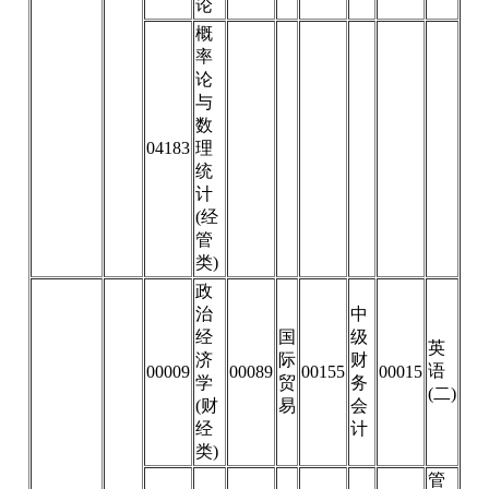
论
概
率
论
与
数
04183
理
统
计
(经
管
类)
政
治
中
经
国
级
英
济
际
财
语
00009
00089
00155
00015
学
贸
务
(二)
(财
易
会
经
计
类)
管