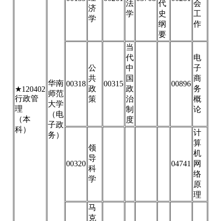
法
代
会
济
学
史
工
学
纲
作
要
当
代
电
公
中
子
共
国
商
华南
00318
00315
00896
政
政
务
★120402
师范
行政管
策
治
概
大学
理
制
论
（电
（本
度
子政
科）
计
务）
算
领
机
导
00320
04741
网
科
络
学
原
理
马
克