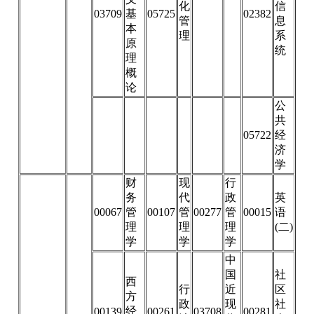
化
信
03709
基
05725
02382
管
息
本
理
系
原
统
理
概
论
公
共
05722
经
济
学
财
现
行
务
代
政
英
00067
管
00107
管
00277
管
00015
语
理
理
理
(二)
学
学
学
中
国
社
西
行
近
区
方
政
现
社
经
00139
00261
03708
00281