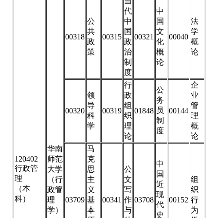
当
代
中
公
中
国
法
共
国
文
学
00318
00315
00321
00040
政
政
化
概
策
治
概
论
制
论
度
行
企
公
领
政
业
务
导
组
管
员
00320
00319
01848
00144
科
织
理
制
学
理
概
度
论
论
华南
马
120402
师范
克
中
行政管
大学
思
公
国
理
（行
主
文
组
近
（本
政管
义
写
织
现
科）
理
03709
基
00341
作
03708
00152
行
代
学）
本
与
为
史