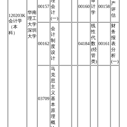
理
审
产
00157
会
00160
计
00158
评
华南
计
学
估
120203K
理工
(一)
会计学
大学
线
财
（本
会
深圳
性
务
科）
计
大学
代
报
制
00162
04184
数
00161
表
度
(经
分
设
管
析
计
类)
(一)
马
克
思
主
义
03709
基
本
原
理
概