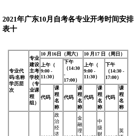
2021年广东10月自考各专业开考时间安排
表十
10 月16日（周六）
10 月17 日（周日）
专业
下午
建设
下午
上午（
上午（
（14:30
专业代
主考
9:00 -
9:00 -
（14:30 -
-
11:30）
11:30）
码/名称
学校
17:00）
17:00）
学历层
（专
课
课
课
课
次
业课
程
程
程
程
程
代码
代码
代码
代码
名
名
名
名
组）
称
称
称
称
政
金
治
中
融
经
级
理
英
济
财