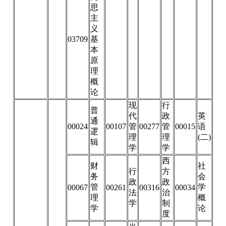
思
主
义
03709
基
本
原
理
概
论
现
行
普
代
政
英
通
00024
00107
管
00277
管
00015
语
逻
理
理
(二)
辑
学
学
西
财
社
行
方
务
会
政
政
管
学
00067
00261
00316
00034
法
治
理
概
学
制
学
论
度