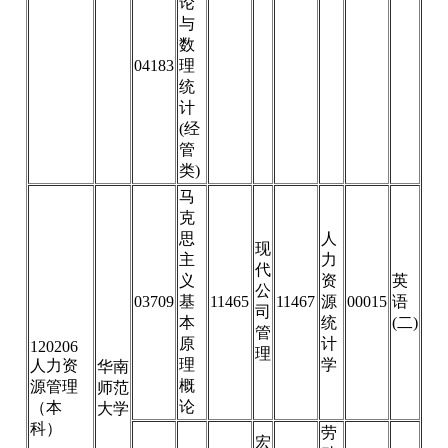
论
与
数
04183
理
统
计
(经
管
类)
马
克
思
人
现
主
力
代
义
资
英
公
03709
基
11465
11467
源
00015
语
司
本
统
(二)
管
原
计
120206
理
理
学
人力资
华南
概
源管理
师范
论
（本
大学
科）
劳
宏