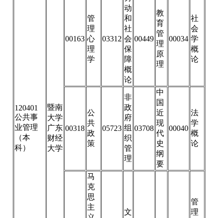
动
教
管
和
社
育
理
社
会
管
00163
心
03312
会
00449
00034
学
理
理
保
概
原
学
障
论
理
概
论
中
非
国
暨南
政
120401
公
近
法
公共事
大学
府
共
现
学
业管理
广东
组
00318
05723
03708
00040
政
代
概
（本
财经
织
策
史
论
科）
大学
管
纲
理
要
马
克
思
管
主
文
理
义