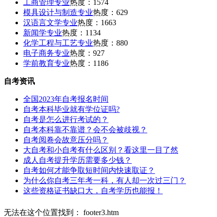
工商管理专业
热度：1574
模具设计与制造专业
热度：629
汉语言文学专业
热度：1663
新闻学专业
热度：1134
化学工程与工艺专业
热度：880
电子商务专业
热度：927
学前教育专业
热度：1186
自考资讯
全国2023年自考报名时间
自考本科毕业就有学位证吗?
自考是怎么进行考试的？
自考本科靠不靠谱？会不会被歧视？
自考阅卷会故意压分吗？
大自考和小自考有什么区别？看这里一目了然
成人自考提升学历需要多少钱？
自考如何才能争取短时间内快速取证？
为什么你自考三年考一科，有人却一次过三门？
这些资格证书缺口大，自考学历也能报！
无法在这个位置找到： footer3.htm