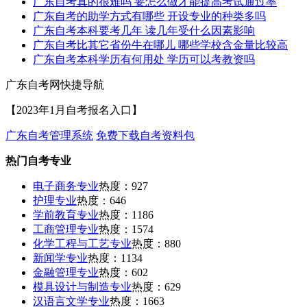
广东自考真的很难吗 要怎么做才能提高考试通过率
广东自考的助学方式有哪些 开设专业的种类多吗
广东自考本科要考几年 读几年受什么因素影响
广东自考比其它省份牛在哪儿 哪些学校含金量比较高
广东自考本科学历有何用处 学历可以考教资吗
广东自考网快捷导航
【2023年1月自考报名入口】
广东自考管理系统
免费下载自考资料包
热门自考专业
电子商务专业
热度：927
护理专业
热度：646
学前教育专业
热度：1186
工商管理专业
热度：1574
化学工程与工艺专业
热度：880
新闻学专业
热度：1134
金融管理专业
热度：602
模具设计与制造专业
热度：629
汉语言文学专业
热度：1663