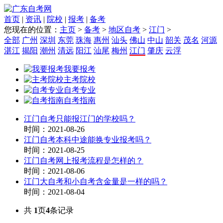
首页
|
资讯
|
院校
|
报考
|
备考
您现在的位置：
主页
>
备考
>
地区自考
>
江门
>
全部
广州
深圳
东莞
珠海
惠州
汕头
佛山
中山
韶关
茂名
河源
湛江
揭阳
潮州
清远
阳江
汕尾
梅州
江门
肇庆
云浮
我要报考
主考院校
自考专业
自考指南
江门自考只能报江门的学校吗？
时间：2021-08-26
江门自考本科中途能换专业报考吗？
时间：2021-08-25
江门自考网上报考流程是怎样的？
时间：2021-08-06
江门大自考和小自考含金量是一样的吗？
时间：2021-08-04
共
1
页
4
条记录