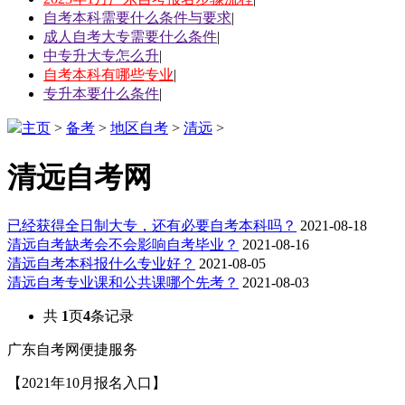
自考本科需要什么条件与要求
|
成人自考大专需要什么条件
|
中专升大专怎么升
|
自考本科有哪些专业
|
专升本要什么条件
|
主页
>
备考
>
地区自考
>
清远
>
清远自考网
已经获得全日制大专，还有必要自考本科吗？
2021-08-18
清远自考缺考会不会影响自考毕业？
2021-08-16
清远自考本科报什么专业好？
2021-08-05
清远自考专业课和公共课哪个先考？
2021-08-03
共
1
页
4
条记录
广东自考网便捷服务
【2021年10月报名入口】