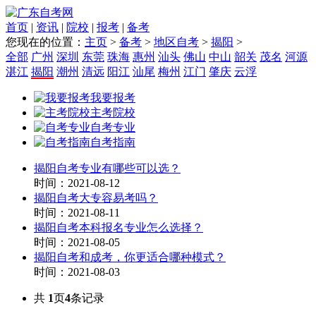
首页
|
资讯
|
院校
|
报考
|
备考
您现在的位置：
主页
>
备考
>
地区自考
>
揭阳
>
全部
广州
深圳
东莞
珠海
惠州
汕头
佛山
中山
韶关
茂名
河源
湛江
揭阳
潮州
清远
阳江
汕尾
梅州
江门
肇庆
云浮
我要报考
主考院校
自考专业
自考指南
揭阳自考专业有哪些可以选？
时间：2021-08-12
揭阳自考大专容易考吗？
时间：2021-08-11
揭阳自考本科报名专业怎么选择？
时间：2021-08-05
揭阳自考和成考，你更适合哪种模式？
时间：2021-08-03
共
1
页
4
条记录