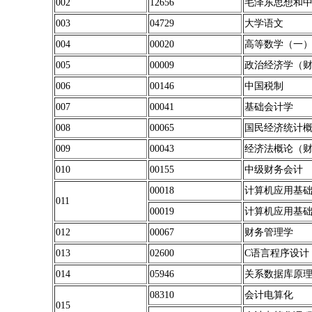
002
12656
毛泽东思想和
003
04729
大学语文
004
00020
高等数学（一
005
00009
政治经济学（
006
00146
中国税制
007
00041
基础会计学
008
00065
国民经济统计
009
00043
经济法概论（
010
00155
中级财务会计
00018
计算机应用基
011
00019
计算机应用基
012
00067
财务管理学
013
02600
C语言程序设计
014
05946
关系数据库原
08310
会计电算化
015