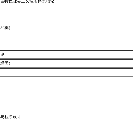
中国特色社会主义理论体系概论
）
财经类）
概论
财经类）
础
础
理与程序设计