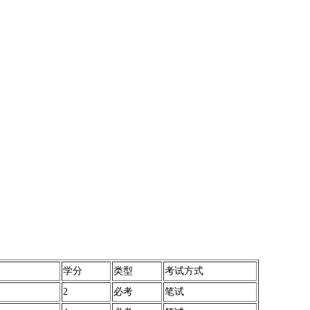
学分
类型
考试方式
2
必考
笔试