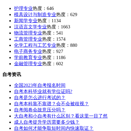
护理专业
热度：646
模具设计与制造专业
热度：629
新闻学专业
热度：1134
汉语言文学专业
热度：1663
物流管理专业
热度：541
工商管理专业
热度：1574
化学工程与工艺专业
热度：880
电子商务专业
热度：927
学前教育专业
热度：1186
金融管理专业
热度：602
自考资讯
全国2023年自考报名时间
自考本科毕业就有学位证吗?
自考是怎么进行考试的？
自考本科靠不靠谱？会不会被歧视？
自考阅卷会故意压分吗？
大自考和小自考有什么区别？看这里一目了然
成人自考提升学历需要多少钱？
自考如何才能争取短时间内快速取证？