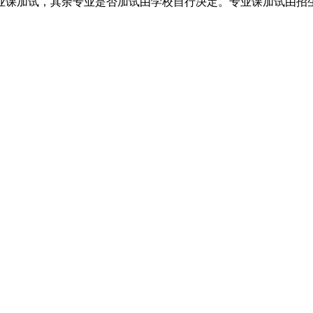
业课加试，其余专业是否加试由学校自行决定。专业课加试由招