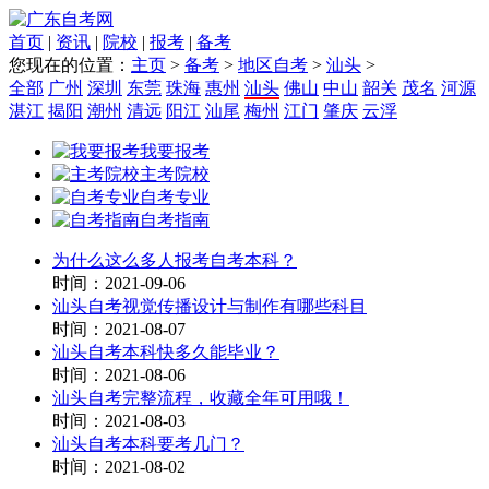
首页
|
资讯
|
院校
|
报考
|
备考
您现在的位置：
主页
>
备考
>
地区自考
>
汕头
>
全部
广州
深圳
东莞
珠海
惠州
汕头
佛山
中山
韶关
茂名
河源
湛江
揭阳
潮州
清远
阳江
汕尾
梅州
江门
肇庆
云浮
我要报考
主考院校
自考专业
自考指南
为什么这么多人报考自考本科？
时间：2021-09-06
汕头自考视觉传播设计与制作有哪些科目
时间：2021-08-07
汕头自考本科快多久能毕业？
时间：2021-08-06
汕头自考完整流程，收藏全年可用哦！
时间：2021-08-03
汕头自考本科要考几门？
时间：2021-08-02